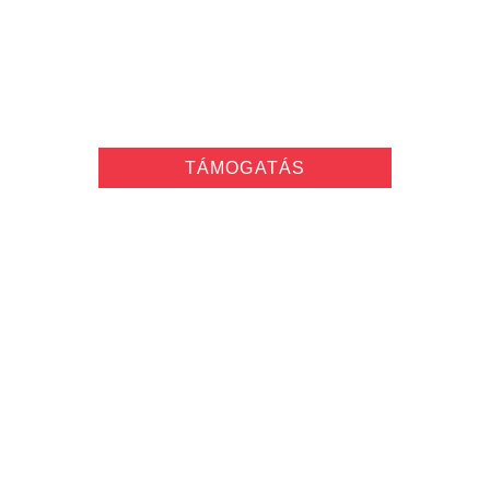
ÍGY SEGÍTHETSZ
TÁMOGATÓINK
RADNÓTI ALAPÍTVÁNY
HÍREK
TÁMOGATÁS