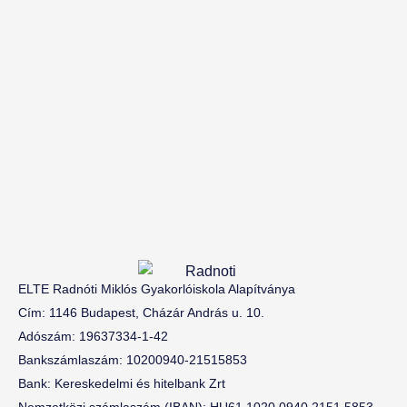
ELTE Radnóti Miklós Gyakorlóiskola Alapítványa
Cím: 1146 Budapest, Cházár András u. 10.
Adószám: 19637334-1-42
Bankszámlaszám: 10200940-21515853
Bank: Kereskedelmi és hitelbank Zrt
Nemzetközi számlaszám (IBAN): HU61 1020 0940 2151 5853