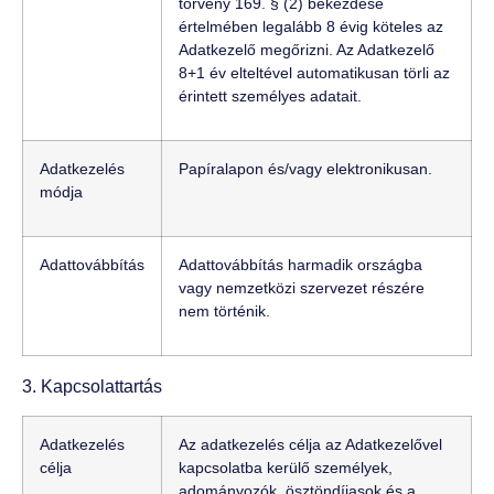
törvény 169. § (2) bekezdése
értelmében legalább 8 évig köteles az
Adatkezelő megőrizni. Az Adatkezelő
8+1 év elteltével automatikusan törli az
érintett személyes adatait.
Adatkezelés
Papíralapon és/vagy elektronikusan.
módja
Adattovábbítás
Adattovábbítás harmadik országba
vagy nemzetközi szervezet részére
nem történik.
3. Kapcsolattartás
Adatkezelés
Az adatkezelés célja az Adatkezelővel
célja
kapcsolatba kerülő személyek,
adományozók, ösztöndíjasok és a