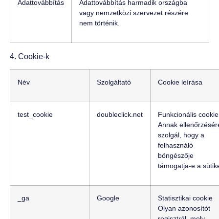
Adattovábbítás
Adattovábbítás harmadik országba
vagy nemzetközi szervezet részére
nem történik.
4. Cookie-k
Név
Szolgáltató
Cookie leírása
test_cookie
doubleclick.net
Funkcionális cookie
Annak ellenőrzésér
szolgál, hogy a
felhasználó
böngészője
támogatja-e a sütike
_ga
Google
Statisztikai cookie
Olyan azonosítót
regisztrál, mely