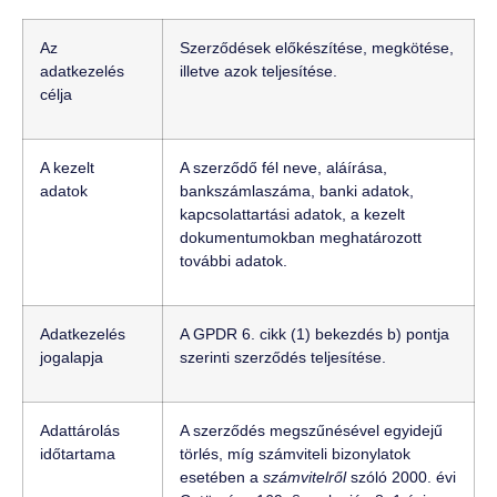
Az
Szerződések előkészítése, megkötése,
adatkezelés
illetve azok teljesítése.
célja
A kezelt
A szerződő fél neve, aláírása,
adatok
bankszámlaszáma, banki adatok,
kapcsolattartási adatok, a kezelt
dokumentumokban meghatározott
további adatok.
Adatkezelés
A GPDR 6. cikk (1) bekezdés b) pontja
jogalapja
szerinti szerződés teljesítése.
Adattárolás
A szerződés megszűnésével egyidejű
időtartama
törlés, míg számviteli bizonylatok
esetében a
számvitelről
szóló 2000. évi