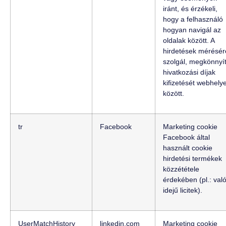
iránt, és érzékeli,
hogy a felhasználó
hogyan navigál az
oldalak között. A
hirdetések mérésér
szolgál, megkönnyít
hivatkozási díjak
kifizetését webhely
között.
tr
Facebook
Marketing cookie
Facebook által
használt cookie
hirdetési termékek
közzététele
érdekében (pl.: val
idejű licitek).
UserMatchHistory
linkedin.com
Marketing cookie