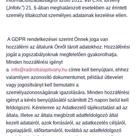
információszabadságról szóló 2011. évi CXII. törvény
(„Infotv.”) 21. §-ában meghatározott esetekben az érintett
személy tiltakozhat személyes adatainak kezelése ellen.
A GDPR rendelkezései szerint Önnek joga van
hozzáférni az általunk Önről tárolt adatokhoz. Hozzáférési
jogát a jogszabályoknak megfelelően gyakorolhatja.
Minden hozzáférési igényt
a
info@radnotialapitvany.hu
címre kell benyújtani, ehhez
valamilyen azonosító dokumentumot, például útlevelet
vagy jogosítványt kell bemutatni a
személyazonosságának igazolására. Minden hozzáférési
igényt a kérés benyújtásától számított 25 napon belül kell
feldolgozni. Kérelemre az Adatkezelő tájékoztatást ad az
általa, illetve az általa megbízott adatfeldolgozó által
kezelt adatairól, azok forrásáról, az adatkezelés céljáról,
jogalapjáról, időtartamáról, továbbá az adatfeldolgozó