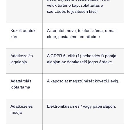
velük történő kapcsolattartás a
szerződés teljesítésén kívül.
Kezelt adatok
Az érintett neve, telefonszáma, e-mail-
köre
címe, postacíme, email címe
Adatkezelés
A GDPR 6. cikk (1) bekezdés f) pontja
jogalapja
alapján az Adatkezelő jogos érdeke.
Adattárolás
A kapcsolat megszűnését követő1 évig.
időtartama
Adatkezelés
Elektronikusan és / vagy papíralapon.
módja