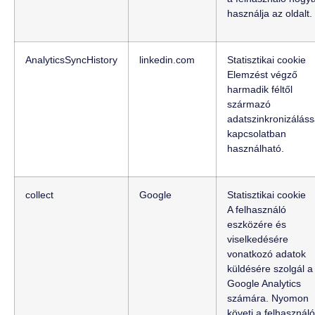
használja az oldalt.
AnalyticsSyncHistory
linkedin.com
Statisztikai cookie
Elemzést végző
harmadik féltől
származó
adatszinkronizáláss
kapcsolatban
használható.
collect
Google
Statisztikai cookie
A felhasználó
eszközére és
viselkedésére
vonatkozó adatok
küldésére szolgál a
Google Analytics
számára. Nyomon
követi a felhasználó