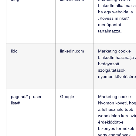
LinkedIn alkalmazz
ha egy weboldal a
„Kövess minket”
menüpontot
tartalmazza.
lidc
linkedin.com
Marketing cookie
LinkedIn használja 
beágyazott
szolgáltatások
nyomon követésére
pagead/1p-user-
Google
Marketing cookie
list/#
Nyomon követi, ho
a felhasználó több
weboldalon kereszt
érdeklődött-e
bizonyos termékek
vagy események