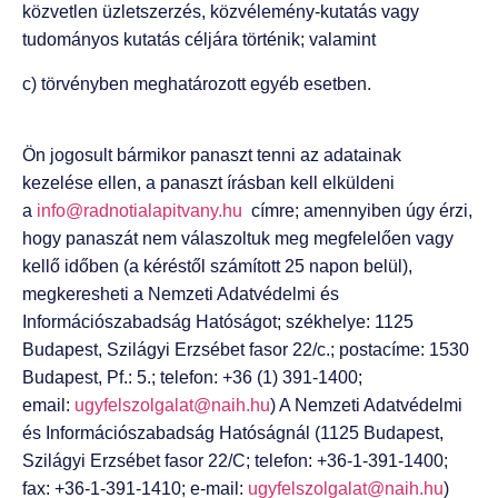
közvetlen üzletszerzés, közvélemény-kutatás vagy
tudományos kutatás céljára történik; valamint
c) törvényben meghatározott egyéb esetben.
Ön jogosult bármikor panaszt tenni az adatainak
kezelése ellen, a panaszt írásban kell elküldeni
a
info@radnotialapitvany.hu
címre; amennyiben úgy érzi,
hogy panaszát nem válaszoltuk meg megfelelően vagy
kellő időben (a kéréstől számított 25 napon belül),
megkeresheti a Nemzeti Adatvédelmi és
Információszabadság Hatóságot; székhelye: 1125
Budapest, Szilágyi Erzsébet fasor 22/c.; postacíme: 1530
Budapest, Pf.: 5.; telefon: +36 (1) 391-1400;
email:
ugyfelszolgalat@naih.hu
) A Nemzeti Adatvédelmi
és Információszabadság Hatóságnál (1125 Budapest,
Szilágyi Erzsébet fasor 22/C; telefon: +36-1-391-1400;
fax: +36-1-391-1410; e-mail:
ugyfelszolgalat@naih.hu
)