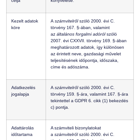
célja
könyvelése.
Kezelt adatok
A
számvitelről
szóló 2000. évi C.
köre
törvény 167. §-ában, valamint
az
általános forgalmi adóról
szóló
2007. évi CXXVII. törvény 169. §-ában
meghatározott adatok, így különösen
az érintett neve, gazdasági művelet
teljesítésének időpontja, időszaka,
címe és adószáma.
Adatkezelés
A
számvitelről
szóló 2000. évi C.
jogalapja
törvény 159. §-ára, valamint 167. §-ára
tekintettel a GDPR 6. cikk (1) bekezdés
c) pontja.
Adattárolás
A számviteli bizonylatokat
időtartama
a
számvitelről
szóló 2000. évi C.