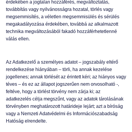
érdekében a jogtalan hozzáférés, megváltoztatás,
továbbítás vagy nyilvánosságra hozatal, törlés vagy
megsemmisítés, a véletlen megsemmisülés és sérülés
megakadályozása érdekében, továbbá az alkalmazott
technika megváltozásából fakadó hozzáférhetetlenné
válás ellen.
Az Adatkezelő a személyes adatot – jogszabály eltérő
rendelkezése hiányában – törli, ha annak kezelése
jogellenes; annak törlését az érintett kéri; az hiányos vagy
téves – és ez az állapot jogszerűen nem orvosolható -,
feltéve, hogy a törlést törvény nem zárja ki; az
adatkezelés célja megszűnt, vagy az adatok tárolásának
törvényben meghatározott határideje lejárt; azt a bíróság
vagy a Nemzeti Adatvédelmi és Információszabadság
Hatóság elrendelte.