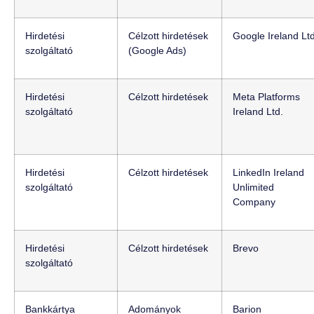
Hirdetési
Célzott hirdetések
Google Ireland Ltd
szolgáltató
(Google Ads)
Hirdetési
Célzott hirdetések
Meta Platforms
szolgáltató
Ireland Ltd.
Hirdetési
Célzott hirdetések
LinkedIn Ireland
szolgáltató
Unlimited
Company
Hirdetési
Célzott hirdetések
Brevo
szolgáltató
Bankkártya
Adományok
Barion