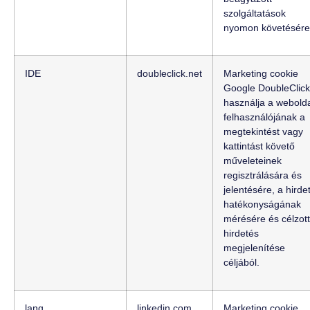
szolgáltatások
nyomon követésére
IDE
doubleclick.net
Marketing cookie
Google DoubleClick
használja a webold
felhasználójának a
megtekintést vagy
kattintást követő
műveleteinek
regisztrálására és
jelentésére, a hirde
hatékonyságának
mérésére és célzott
hirdetés
megjelenítése
céljából.
lang
linkedin.com
Marketing cookie