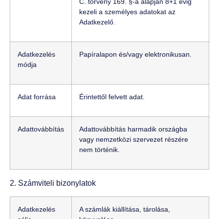
C. törvény 169. §-a alapján 8+1 évig
kezeli a személyes adatokat az
Adatkezelő.
Adatkezelés
Papíralapon és/vagy elektronikusan.
módja
Adat forrása
Érintettől felvett adat.
Adattovábbítás
Adattovábbítás harmadik országba
vagy nemzetközi szervezet részére
nem történik.
2. Számviteli bizonylatok
Adatkezelés
A számlák kiállítása, tárolása,